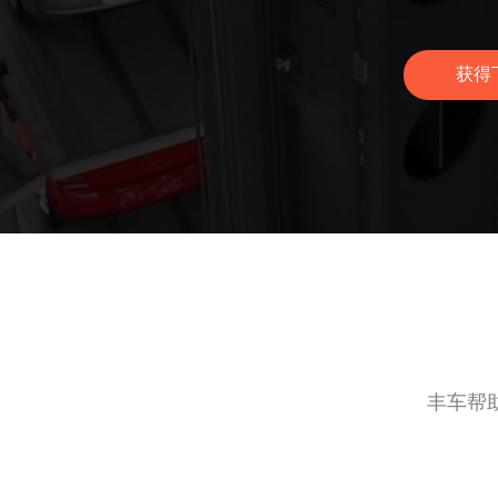
获得
丰车帮